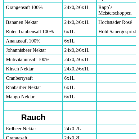
Orangensaft 100%
24x0,2/6x1L
Rapp`s
Meisterschoppen
Bananen Nektar
24x0,2/6x1L
Hochstäder Rosé
Roter Traubensaft 100%
6x1L
Höhl Sauergesprizte
Ananassaft 100%
6x1L
Johannisbeer Nektar
24x0,2/6x1L
Mutivitaminsaft 100%
24x0,2/6x1L
Kirsch Nektar
24x0,2/6x1L
Cranberrysaft
6x1L
Rhabarber Nektar
6x1L
Mango Nektar
6x1L
Rauch
Erdbeer Nektar
24x0.2L
Orangesaft
24x0.2L