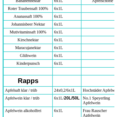
Bananennektar
6x1L
Apfelschorle
Roter Traubensaft 100%
6x1L
Ananassaft 100%
6x1L
Johannisbeer Nektar
6x1L
Mutivitaminsaft 100%
6x1L
Kirschnektar
6x1L
Maracujanektar
6x1L
Glühwein
6x1L
Kinderpunsch
6x1L
Rapps
Apfelsaft klar / trüb
24x0,2/6x1L
Hochstäder Apfelwe
Apfelwein klar / trüb
6x1L/
20L/50L
No.1 Speyerling
Apfelwein
Apfelwein alkoholfrei
6x1L
Frau Rauscher
Apfelwein